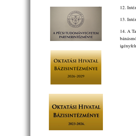
12. Inté
13. Inté
14. A T
bánásmód
igényfel