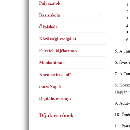
Pályázatok
1.
2.
Bázisiskola
3.
4.
Ökoiskola
5.
Közösségi szolgálat
6.
Felvételi tájékoztató
5. A Ta
Munkatársak
6. Éves
7. A Ta
Koronavírus infó
8. Közzé
mozaNapló
alapján
Digitális évkönyv
9. Adat
Díjak és címek
10. Öné
11. Pana