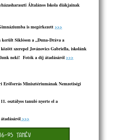
yházasharaszti Általános Iskola diákjainak
Gimnáziumba is megérkezett
>>>
a került Siklóson a „Duna-Dráva a
 között szerepel Jovánovics Gabriella, iskolánk
lálunk neki! Fotók a díj átadásáról
>>>
i Erőforrás Minisztériumának Nemzetiségi
1. osztályos tanuló nyerte el a
 átadásáról
>>>