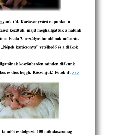
vagyunk túl. Karácsonyváró napunkat a
éssel kezdtük, majd meghallgattuk a nálunk
nos Iskola 7. osztályos tanulóinak műsorát.
 „Népek karácsonya” vetélkedő és a diákok
llgatóinak köszönhetően minden diákunk
kos és diós bejgli. Köszönjük!
Fotók itt
>>>
anulói és dolgozói 100 mikuláscsomag