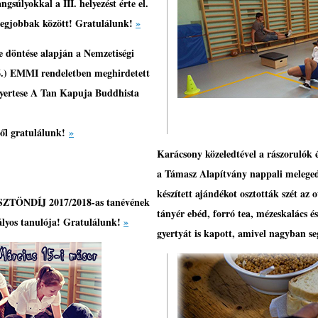
ngsúlyokkal a III. helyezést érte el.
 legjobbak között! Gratulálunk!
»
e döntése alapján a Nemzetiségi
26.) EMMI rendeletben meghirdetett
nyertese A Tan Kapuja Buddhista
ből gratulálunk!
»
Karácsony közeledtével a rászorulók 
a Támasz Alapítvány nappali melegedő
készített ajándékot osztották szét az 
ÖNDÍJ 2017/2018-as tanévének
tányér ebéd, forró tea, mézeskalács é
tályos tanulója! Gratulálunk!
»
gyertyát is kapott, amivel nagyban s