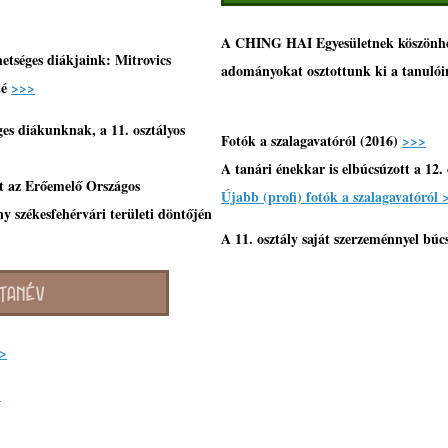
A CHING HAI Egyesületnek köszönhető
hetséges diákjaink: Mitrovics
adományokat osztottunk ki a tanulóin
té
>>>
ges diákunknak, a 11. osztályos
Fotók a szalagavatóról (2016)
>>>
A tanári énekkar is elbúcsúzott a 12.
t az Erőemelő Országos
Újabb (profi) fotók a szalagavatóról
eny
székesfehérvári területi döntőjén
A 11. osztály saját szerzeménnyel búc
>
>