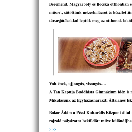
Beremend, Magyarbóly és Ilocska otthonban él
műsort, sütöttünk mézeskalácsot és készítettü
társasjátékokkal leptük meg az otthonok lakó
Volt ének, ujjongás, visongás….
A Tan Kapuja Buddhista Gimnázium idén is me
Mikulásunk az Egyházasharaszti Általános Isk
Bokor Ádám a Pécsi Kulturális Központ által
rajzoló pályázatra
beküldött műve különdíjban 
>>>