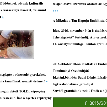
ő időseinek adtunk kulturális
felajánlásával szereztek örömet az Eg
nk karácsonyi díszeket, valamint
>>>
it
»
A Mikulás a Tan Kapuja Buddhista 
I
dén, 2016. november 9-én is átadásr
Tehetségekért” ösztöndíj. A nyertesek
11. osztályos tanulója. Ezúton gratu
2016 október 20-án átadták az Ember
Tanulmányi Ösztöndíját!
glepte a rászoruló gyerekeket.
Iskolánkból idén Budai Dániel László 1
ola tanulóinak szerzett örömet!
»
legkiválóbbaknak járó díjat!
Szívből gratulálunk neki! Fotók a díj
 meghirdetett
TOLDI képregény
részesült. Íme a nyertes képregény