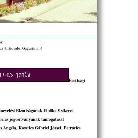
i:
Komló,
ca 4;
Gagarin u. 4
Érettségi
velési Bizottságának Elnöke 5 sikeres
góriás jogosítványának támogatását
s Angéla, Kosztics Gábriel József, Petrovics