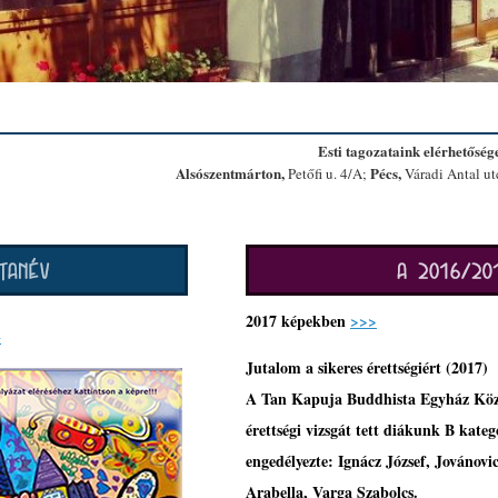
Esti tagozataink elérhetősége
Alsószentmárton,
Pécs,
Petőfi u. 4/A;
Váradi Antal ut
2017 képekben
>>>
»
Jutalom a sikeres érettségiért (2017)
A Tan Kapuja Buddhista Egyház Közne
érettségi vizsgát tett diákunk B kate
engedélyezte: Ignácz József, Jovánovic
Arabella, Varga Szabolcs.