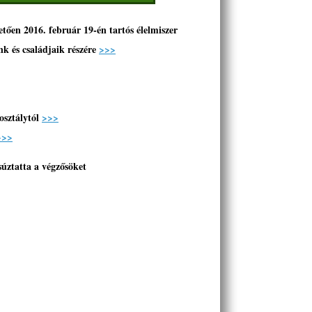
en 2016. február 19-én tartós élelmiszer
k és családjaik részére
>>>
 osztálytól
>>>
>>>
súztatta a végzősöket