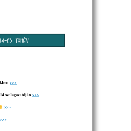
ekben
>>>
014 szalagavatóján
>>>
>>>
>>>