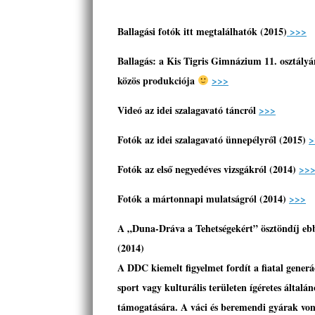
Ballagási fotók itt megtalálhatók (2015)
>>>
Ballagás: a Kis Tigris Gimnázium 11. osztályá
közös produkciója
>>>
Videó az idei szalagavató táncról
>>>
Fotók az idei szalagavató ünnepélyről (2015)
>
Fotók az első negyedéves vizsgákról (2014)
>>
Fotók a mártonnapi mulatságról (2014)
>>>
A „Duna-Dráva a Tehetségekért” ösztöndíj ebbe
(2014)
A DDC kiemelt figyelmet fordít a fiatal generá
sport vagy kulturális területen ígéretes általá
támogatására. A váci és beremendi gyárak vo