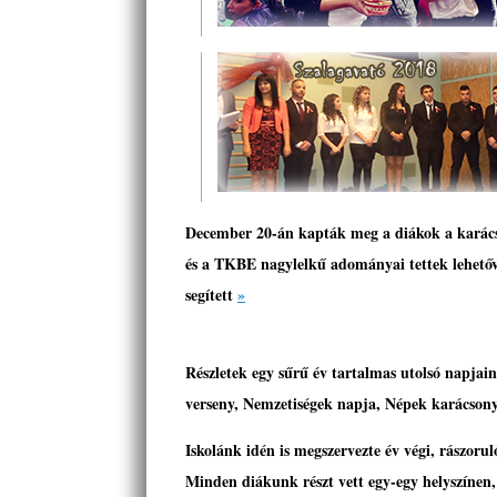
December 20-án kapták meg a diákok a
karács
és a TKBE nagylelkű adományai tettek lehető
segített
»
Részletek egy sűrű év tartalmas utolsó napjai
verseny, Nemzetiségek napja, Népek karácson
Iskolánk idén is megszervezte év végi, rászor
Minden diákunk részt vett egy-egy helyszínen, 