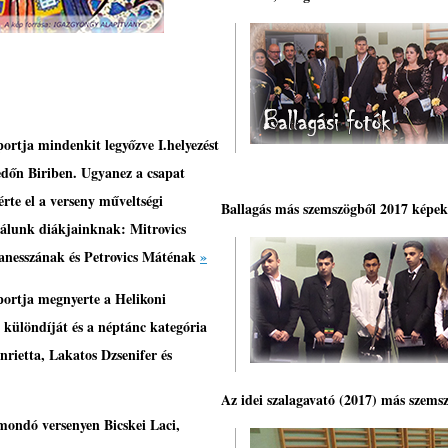
tja mindenkit legyőzve I.helyezést
edőn Biriben.
Ugyanez a csapat
érte el a verseny műveltségi
Ballagás más szemszögből 2017 képe
ulálunk diákjainknak: Mitrovics
Vanesszának és Petrovics Máténak
»
rtja megnyerte a Helikoni
különdíját és a néptánc kategória
rietta, Lakatos Dzsenifer és
Az idei szalagavató (2017) más szems
mondó versenyen Bicskei Laci,