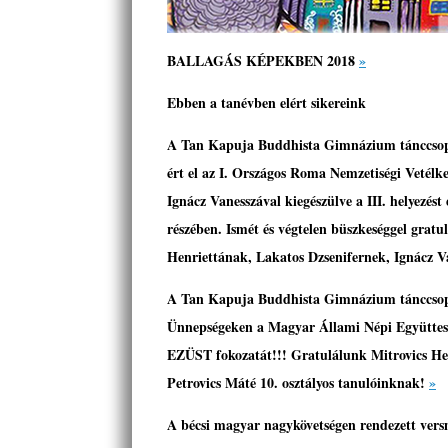
BALLAGÁS KÉPEKBEN 2018
»
Ebben a tanévben elért sikereink
A Tan Kapuja Buddhista Gimnázium tánccsopor
ért el az I. Országos Roma Nemzetiségi Vetélk
Ignácz Vanesszával kiegészülve a III. helyezést 
részében. Ismét és végtelen büszkeséggel grat
Henriettának, Lakatos Dzsenifernek, Ignácz 
A Tan Kapuja Buddhista Gimnázium tánccsopo
Ünnepségeken a Magyar Állami Népi Együttes 
EZÜST fokozatát!!! Gratulálunk Mitrovics Hen
Petrovics Máté 10. osztályos tanulóinknak!
»
A bécsi magyar nagykövetségen rendezett vers