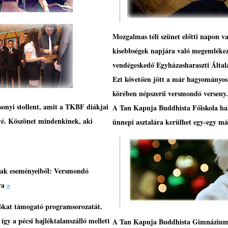
Mozgalmas téli szünet előtti napon 
kisebbségek napjára való megemlékez
vendégeskedő Egyházasharaszti Általá
Ezt követően jött a már hagyományos
körében népszerű versmondó verseny.
onyi stollent
, amit a TKBF diákjai
A Tan Kapuja Buddhista Főiskola ha
vé. Köszönet mindenkinek, aki
ünnepi asztalára kerülhet egy-egy má
nak eseményeiből:
Versmondó
ya
»
ulókat támogató programsorozatát.
így a pécsi hajléktalanszálló mellett
A Tan Kapuja Buddhista Gimnázium t