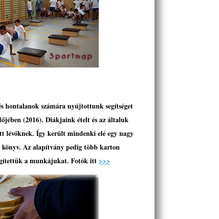
és hontalanok számára nyújtottunk segítséget
jében (2016). Diákjaink ételt és az általuk
ott lévőknek. Így került mindenki elé egy nagy
s könyv. Az alapítvány pedig több karton
egítettük a munkájukat. Fotók itt
>>>