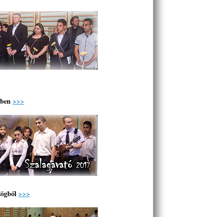
kben
>>>
zögből
>>>