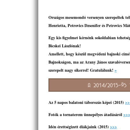
Országos mesemondó versenyen
szerepeltek te
Henrietta, Petrovics Dzsenifer és Petrovics Má
Egy kis figyelmet kérnénk sokoldalúan tehetsé
Bicskei Lászlónak!
Amellett, hogy készül megvédeni bajnoki címé
Bajnokságon, ma az
Arany János szavalóvers
szerepelt nagy sikerrel! Gratulálunk!
»
Az 5 napos balatoni táborozás képei (2015)
>>
Fotók a tornaterem ünnepélyes átadásáról
>>
Idén érettségizett diákjaink (2015)
>>>