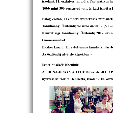
iskolánk 11. osztályos tanulója, fantasztikus ha
Több mint 300 versenyző volt, és Laci ismét a
Balog Zoltán, az emberi erőforrások miniszter
Tanulmányi Ösztöndíjról szóló 44/2013. (VI.
Nemzetiségi Tanulmányi Ösztöndíj 2017. évi 
Gimnáziumból:
Bicskei László, 11. évfolyamos tanulónk. Szív
Az ösztöndíj átvétele képekben
»
Ismét büszkék lehetünk!
A „DUNA-DRÁVA A TEHETSÉGEKÉRT” ÖSZT
nyertese Mitrovics Henrietta, iskolánk 10. osz