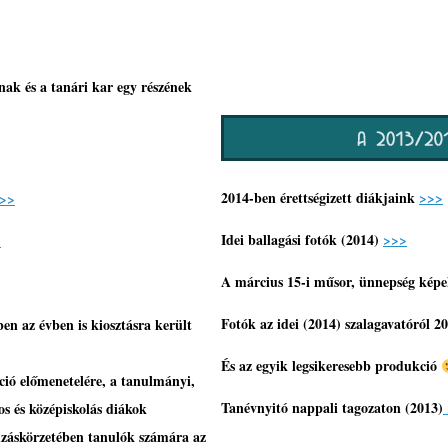
nak és a tanári kar egy részének
2014-ben érettségizett diákjaink
>>>
>>
Idei ballagási fotók (2014)
>>>
>
A március 15-i műsor, ünnepség kép
Fotók az idei (2014) szalagavatóról 2
n az évben is kiosztásra került
És az egyik legsikeresebb produkció
ció előmenetelére, a tanulmányi,
Tanévnyitó nappali tagozaton (2013)
nos és középiskolás diákok
nzáskörzetében tanulók számára az