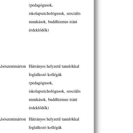
(pedagógusok,
iskolapszichológusok, szociális
munkások, buddhizmus iránt
érdeklődők)
lsószentmárton
Hátrányos helyzetű tanulókkal
foglalkozó kollégák
(pedagógusok,
iskolapszichológusok, szociális
munkások, buddhizmus iránt
érdeklődők)
lsószentmárton
Hátrányos helyzetű tanulókkal
foglalkozó kollégák