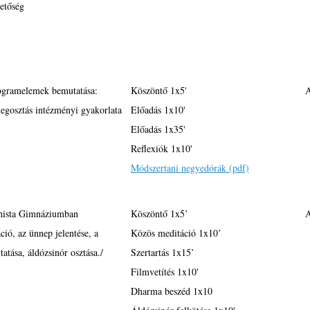
etőség
ogramelemek bemutatása:
Köszöntő 1x5'
A
egosztás intézményi gyakorlata
Előadás 1x10'
Előadás 1x35'
Reflexiók 1x10'
Módszertani negyedórák (pdf)
hista Gimnáziumban
Köszöntő 1x5’
A
ció, az ünnep jelentése, a
Közös meditáció 1x10’
tatása, áldózsinór osztása./
Szertartás 1x15’
Filmvetítés 1x10'
Dharma beszéd 1x10