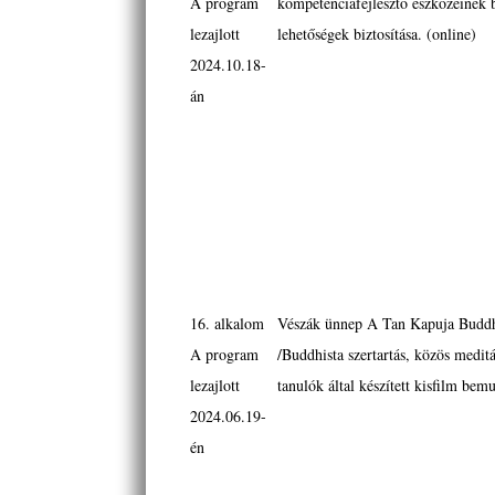
A program
kompetenciafejlesztő eszközeinek b
lezajlott
lehetőségek biztosítása. (online)
2024.10.18-
án
16. alkalom
Vészák ünnep A Tan Kapuja Budd
A program
/Buddhista szertartás, közös meditá
lezajlott
tanulók által készített kisfilm bemu
2024.06.19-
én