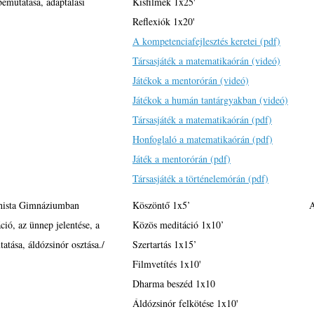
emutatása, adaptálási
Kisfilmek 1x25'
Reflexiók 1x20'
A kompetenciafejlesztés keretei (pdf)
Társasjáték a matematikaórán (videó)
Játékok a mentorórán (videó)
Játékok a humán tantárgyakban (videó)
Társasjáték a matematikaórán (pdf)
Honfoglaló a matematikaórán (pdf)
Játék a mentorórán (pdf)
Társasjáték a történelemórán (pdf)
hista Gimnáziumban
Köszöntő 1x5’
A
ció, az ünnep jelentése, a
Közös meditáció 1x10’
tatása, áldózsinór osztása./
Szertartás 1x15’
Filmvetítés 1x10'
Dharma beszéd 1x10
Áldózsinór felkötése 1x10'