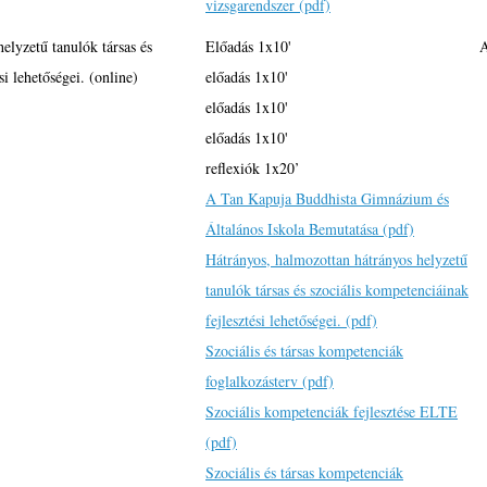
vizsgarendszer (pdf)
elyzetű tanulók társas és
Előadás 1x10'
A
si lehetőségei. (online)
előadás 1x10'
előadás 1x10'
előadás 1x10'
reflexiók 1x20’
A Tan Kapuja Buddhista Gimnázium és
Általános Iskola Bemutatása (pdf)
Hátrányos, halmozottan hátrányos helyzetű
tanulók társas és szociális kompetenciáinak
fejlesztési lehetőségei. (pdf)
Szociális és társas kompetenciák
foglalkozásterv (pdf)
Szociális kompetenciák fejlesztése ELTE
(pdf)
Szociális és társas kompetenciák