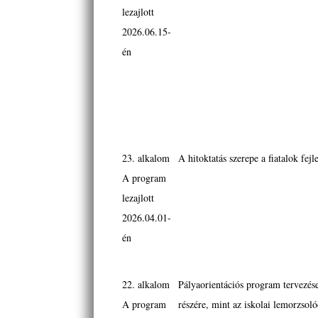
lezajlott
2026.06.15-
én
23. alkalom
A hitoktatás szerepe a fiatalok fej
A program
lezajlott
2026.04.01-
én
22. alkalom
Pályaorientációs program tervezése
A program
részére, mint az iskolai lemorzsol