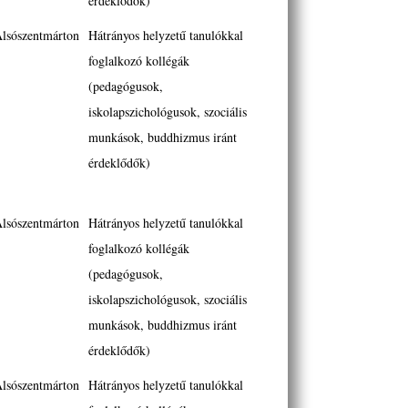
érdeklődők)
lsószentmárton
Hátrányos helyzetű tanulókkal
foglalkozó kollégák
(pedagógusok,
iskolapszichológusok, szociális
munkások, buddhizmus iránt
érdeklődők)
lsószentmárton
Hátrányos helyzetű tanulókkal
foglalkozó kollégák
(pedagógusok,
iskolapszichológusok, szociális
munkások, buddhizmus iránt
érdeklődők)
lsószentmárton
Hátrányos helyzetű tanulókkal