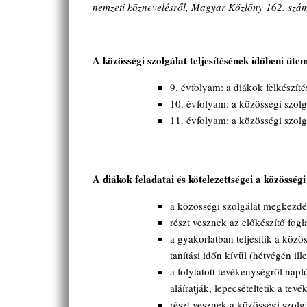
nemzeti köznevelésről, Magyar Közlöny 162. szá
A közösségi szolgálat teljesítésének időbeni 
9. évfolyam: a diákok felkészít
10. évfolyam: a közösségi szolgá
11. évfolyam: a közösségi szolgála
A diákok feladatai és kötelezettségei a közösségi
a közösségi szolgálat megkezdés
részt vesznek az előkészítő fog
a gyakorlatban teljesítik a köz
tanítási időn kívül (hétvégén i
a folytatott tevékenységről nap
aláíratják, lepecsételtetik a te
részt vesznek a közösségi szolgá