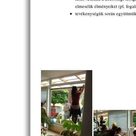
elmesélik élményeiket (pl. fogal
tevékenységük során együttműkö